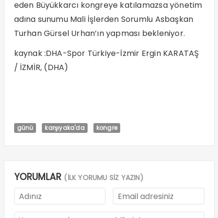
eden Büyükkarcı kongreye katılamazsa yönetim
adına sunumu Mali İşlerden Sorumlu Asbaşkan
Turhan Gürsel Urhan’ın yapması bekleniyor.
kaynak :DHA-Spor Türkiye-İzmir Ergin KARATAŞ
/ İZMİR, (DHA)
günü
karşıyaka'da
kongre
YORUMLAR
(İLK YORUMU SİZ YAZIN)