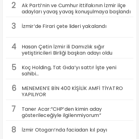
2
Ak Parti’nin ve Cumhur ittifakının İzmir ilçe
adayları yavaş yavaş konuşulmaya başlandı
3
İzmir’de Firari çete lideri yakalandı
4
Hasan Çetin İzmir ili Damızlık sığır
yetiştiricileri Birliği başkan adayı oldu
5
Koç Holding, Tat Gıda’yı sattı! İşte yeni
sahibi…
6
MENEMEN’E BİN 400 KİŞİLİK AMFİ TİYATRO
YAPILIYOR
7
Taner Acar:”CHP’den kimin aday
gösterileceğiyle ilgilenmiyorum”
8
İzmir Otogarı’nda faciadan kıl payı