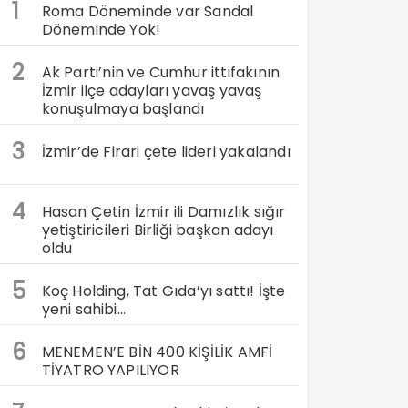
1
Roma Döneminde var Sandal
Döneminde Yok!
2
Ak Parti’nin ve Cumhur ittifakının
İzmir ilçe adayları yavaş yavaş
konuşulmaya başlandı
3
İzmir’de Firari çete lideri yakalandı
4
Hasan Çetin İzmir ili Damızlık sığır
yetiştiricileri Birliği başkan adayı
oldu
5
Koç Holding, Tat Gıda’yı sattı! İşte
yeni sahibi…
6
MENEMEN’E BİN 400 KİŞİLİK AMFİ
TİYATRO YAPILIYOR