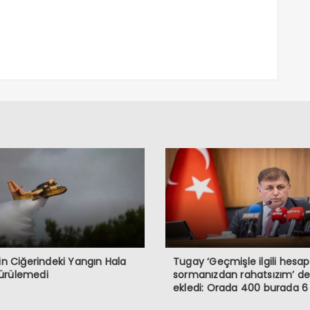
’in Ciğerindeki Yangın Hala
Tugay ‘Geçmişle ilgili hesap
ürülemedi
sormanızdan rahatsızım’ de
ekledi: Orada 400 burada 6
memur var!