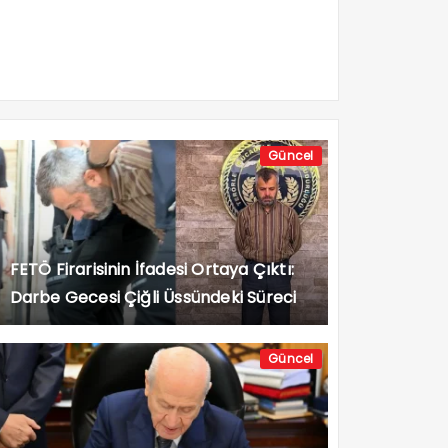
Güncel
FETÖ Firarisinin İfadesi Ortaya Çıktı:
Darbe Gecesi Çiğli Üssündeki Süreci
Anlattı
Güncel