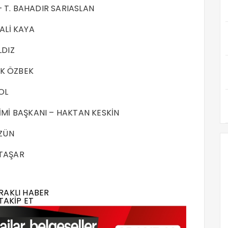
 T. BAHADIR SARIASLAN
 ALİ KAYA
LDIZ
RK ÖZBEK
OL
TİMİ BAŞKANI – HAKTAN KESKİN
ÜZÜN
 TAŞAR
RAKLI HABER
TAKİP ET