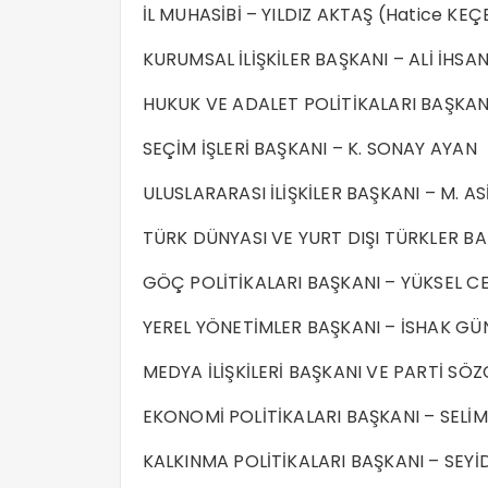
İL MUHASİBİ – YILDIZ AKTAŞ (Hatice KEÇ
KURUMSAL İLİŞKİLER BAŞKANI – ALİ İHSA
HUKUK VE ADALET POLİTİKALARI BAŞKAN
SEÇİM İŞLERİ BAŞKANI – K. SONAY AYAN
ULUSLARARASI İLİŞKİLER BAŞKANI – M. AS
TÜRK DÜNYASI VE YURT DIŞI TÜRKLER B
GÖÇ POLİTİKALARI BAŞKANI – YÜKSEL C
YEREL YÖNETİMLER BAŞKANI – İSHAK G
MEDYA İLİŞKİLERİ BAŞKANI VE PARTİ S
EKONOMİ POLİTİKALARI BAŞKANI – SEL
KALKINMA POLİTİKALARI BAŞKANI – SEY