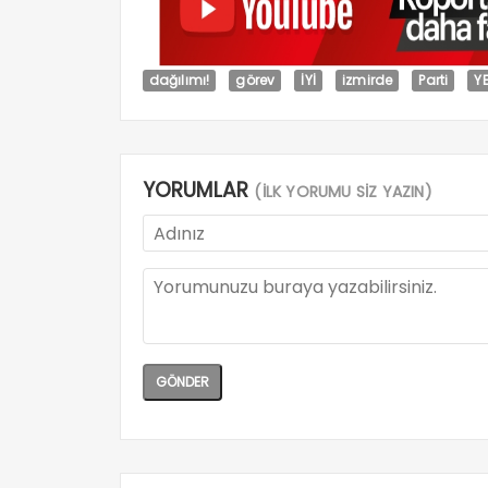
dağılımı!
görev
İYİ
izmirde
Parti
YE
YORUMLAR
(İLK YORUMU SİZ YAZIN)