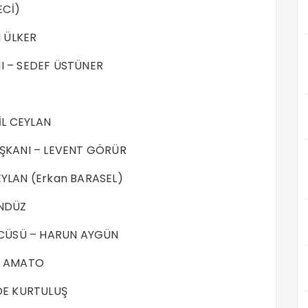
ECİ)
N ÜLKER
I – SEDEF ÜSTÜNER
İL CEYLAN
AŞKANI – LEVENT GÖRÜR
EYLAN (Erkan BARASEL)
ÜNDÜZ
ÖZCÜSÜ – HARUN AYGÜN
İM AMATO
İDE KURTULUŞ