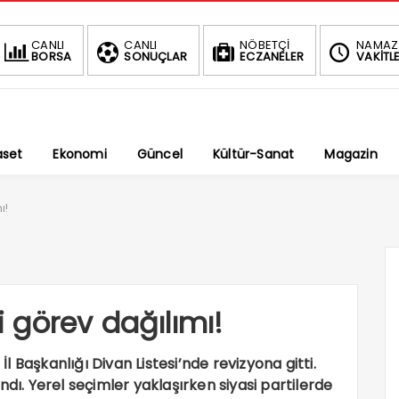
BIST
CANLI
CANLI
NÖBETÇİ
NAMAZ
BORSA
SONUÇLAR
ECZANELER
VAKİTLE
1.7
0.47%
aset
Ekonomi
Güncel
Kültür-Sanat
Magazin
ı!
ni görev dağılımı!
 İl Başkanlığı Divan Listesi’nde revizyona gitti.
ndı. Yerel seçimler yaklaşırken siyasi partilerde