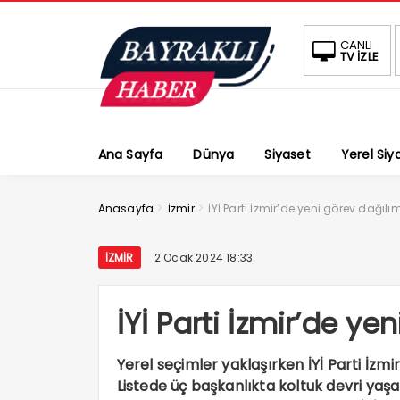
CANLI
TV İZLE
Ana Sayfa
Dünya
Siyaset
Yerel Siy
>
>
Anasayfa
İzmir
İYİ Parti İzmir’de yeni görev dağılım
İZMIR
2 Ocak 2024 18:33
İYİ Parti İzmir’de ye
Yerel seçimler yaklaşırken İYİ Parti İzmir
Listede üç başkanlıkta koltuk devri yaşa