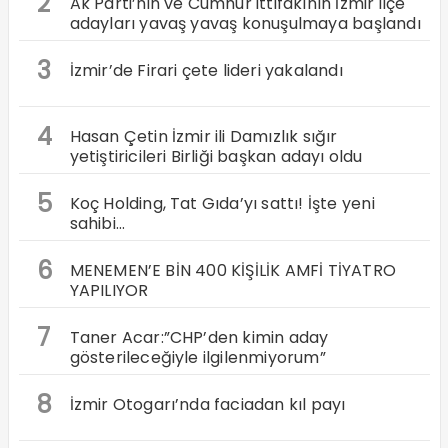
2
Ak Parti’nin ve Cumhur ittifakının İzmir ilçe
adayları yavaş yavaş konuşulmaya başlandı
3
İzmir’de Firari çete lideri yakalandı
4
Hasan Çetin İzmir ili Damızlık sığır
yetiştiricileri Birliği başkan adayı oldu
5
Koç Holding, Tat Gıda’yı sattı! İşte yeni
sahibi…
6
MENEMEN’E BİN 400 KİŞİLİK AMFİ TİYATRO
YAPILIYOR
7
Taner Acar:”CHP’den kimin aday
gösterileceğiyle ilgilenmiyorum”
8
İzmir Otogarı’nda faciadan kıl payı