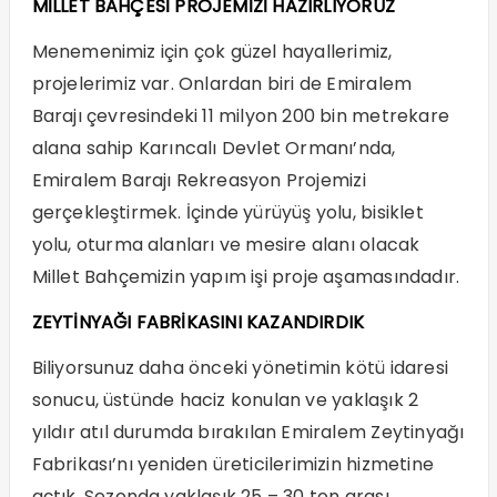
MİLLET BAHÇESİ PROJEMİZİ HAZIRLIYORUZ
Menemenimiz için çok güzel hayallerimiz,
projelerimiz var. Onlardan biri de Emiralem
Barajı çevresindeki 11 milyon 200 bin metrekare
alana sahip Karıncalı Devlet Ormanı’nda,
Emiralem Barajı Rekreasyon Projemizi
gerçekleştirmek. İçinde yürüyüş yolu, bisiklet
yolu, oturma alanları ve mesire alanı olacak
Millet Bahçemizin yapım işi proje aşamasındadır.
ZEYTİNYAĞI FABRİKASINI KAZANDIRDIK
Biliyorsunuz daha önceki yönetimin kötü idaresi
sonucu, üstünde haciz konulan ve yaklaşık 2
yıldır atıl durumda bırakılan Emiralem Zeytinyağı
Fabrikası’nı yeniden üreticilerimizin hizmetine
açtık. Sezonda yaklaşık 25 – 30 ton arası