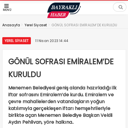
MENÜ
>
>
Anasayfa
Yerel Siyaset
GÖNÜL SOFRASI EMİRALEM’DE KURULDU
YEREL SIYASET
11 Nisan 2023 14:44
GÖNÜL SOFRASI EMİRALEM’DE
KURULDU
Menemen Belediyesi geniş alanda hazırladığı ilk
iftar sofrasını Emiralem’de kurdu. Emiralem ve
çevre mahallelerden vatandaşların yoğun
katılımıyla gerçekleşen iftarı hemşehrileriyle
birlikte açan Menemen Belediye Başkan Vekili
Aydın Pehlivan, yöre halkına..