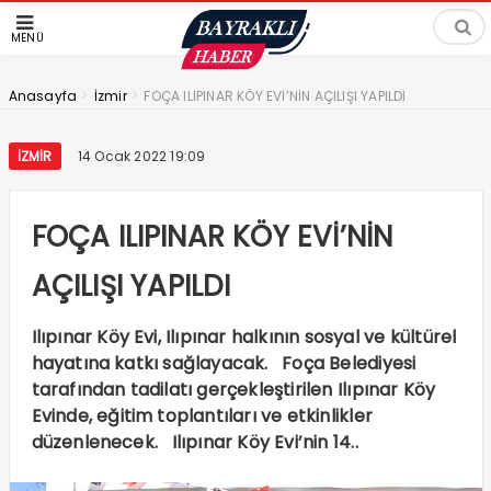
MENÜ
>
>
Anasayfa
İzmir
FOÇA ILIPINAR KÖY EVİ’NİN AÇILIŞI YAPILDI
İZMIR
14 Ocak 2022 19:09
FOÇA ILIPINAR KÖY EVİ’NİN
AÇILIŞI YAPILDI
Ilıpınar Köy Evi, Ilıpınar halkının sosyal ve kültürel
hayatına katkı sağlayacak. Foça Belediyesi
tarafından tadilatı gerçekleştirilen Ilıpınar Köy
Evinde, eğitim toplantıları ve etkinlikler
düzenlenecek. Ilıpınar Köy Evi’nin 14..