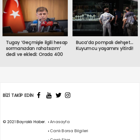
Tugay ‘Geçmişle ilgili hesap
Buca’da pompalı dehşet…
sormanızdan rahatsızım’
Kuyumcu yaşamını yitirdi!
dedi ve ekledi: Orada 400
burada 6 bin memur var!
BİZİ TAKİP EDİN
© 2021 Bayraklı Haber.
Anasayfa
Canlı Borsa Bilgileri
Canlı Skor