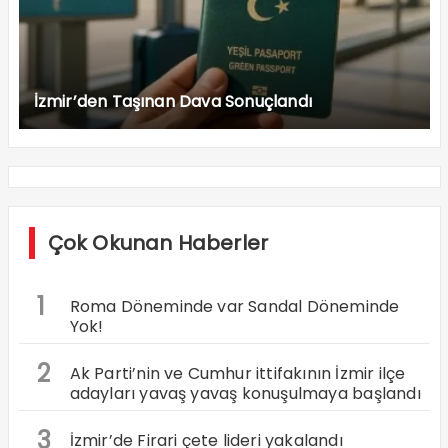
İzmir’den Taşınan Dava Sonuçlandı
Çok Okunan Haberler
1
Roma Döneminde var Sandal Döneminde
Yok!
2
Ak Parti’nin ve Cumhur ittifakının İzmir ilçe
adayları yavaş yavaş konuşulmaya başlandı
3
İzmir’de Firari çete lideri yakalandı