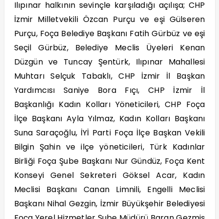
Ilıpınar halkının sevinçle karşıladığı açılışa; CHP
İzmir Milletvekili Özcan Purçu ve eşi Gülseren
Purçu, Foça Belediye Başkanı Fatih Gürbüz ve eşi
Seçil Gürbüz, Belediye Meclis Üyeleri Kenan
Düzgün ve Tuncay Şentürk, Ilıpınar Mahallesi
Muhtarı Selçuk Tabaklı, CHP İzmir İl Başkan
Yardımcısı Saniye Bora Fıçı, CHP İzmir İl
Başkanlığı Kadın Kolları Yöneticileri, CHP Foça
İlçe Başkanı Ayla Yılmaz, Kadın Kolları Başkanı
Suna Saraçoğlu, İYİ Parti Foça İlçe Başkan Vekili
Bilgin Şahin ve ilçe yöneticileri, Türk Kadınlar
Birliği Foça Şube Başkanı Nur Gündüz, Foça Kent
Konseyi Genel Sekreteri Göksel Acar, Kadın
Meclisi Başkanı Canan Limnili, Engelli Meclisi
Başkanı Nihal Gezgin, İzmir Büyükşehir Belediyesi
Foça Yerel Hizmetler Şube Müdürü Baran Gezmiş