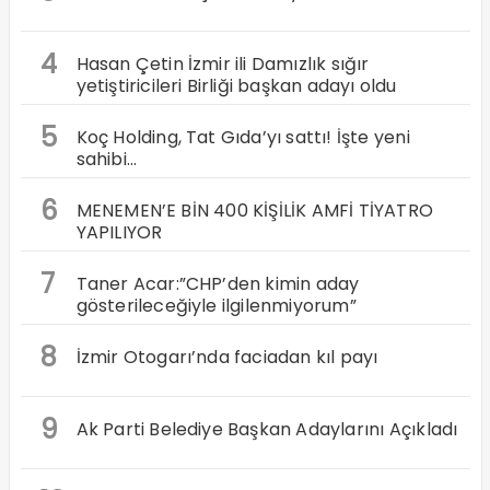
4
Hasan Çetin İzmir ili Damızlık sığır
yetiştiricileri Birliği başkan adayı oldu
5
Koç Holding, Tat Gıda’yı sattı! İşte yeni
sahibi…
6
MENEMEN’E BİN 400 KİŞİLİK AMFİ TİYATRO
YAPILIYOR
7
Taner Acar:”CHP’den kimin aday
gösterileceğiyle ilgilenmiyorum”
8
İzmir Otogarı’nda faciadan kıl payı
9
Ak Parti Belediye Başkan Adaylarını Açıkladı