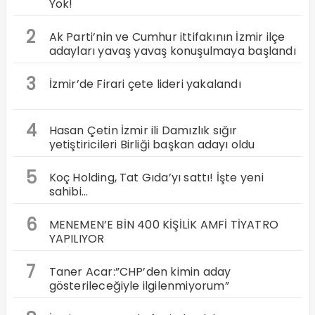
Yok!
2
Ak Parti’nin ve Cumhur ittifakının İzmir ilçe
adayları yavaş yavaş konuşulmaya başlandı
3
İzmir’de Firari çete lideri yakalandı
4
Hasan Çetin İzmir ili Damızlık sığır
yetiştiricileri Birliği başkan adayı oldu
5
Koç Holding, Tat Gıda’yı sattı! İşte yeni
sahibi…
6
MENEMEN’E BİN 400 KİŞİLİK AMFİ TİYATRO
YAPILIYOR
7
Taner Acar:”CHP’den kimin aday
gösterileceğiyle ilgilenmiyorum”