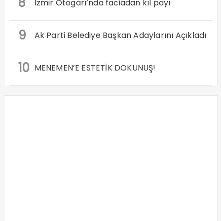
8
İzmir Otogarı’nda faciadan kıl payı
9
Ak Parti Belediye Başkan Adaylarını Açıkladı
10
MENEMEN’E ESTETİK DOKUNUŞ!