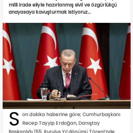
milli irade eliyle hazırlanmış sivil ve özgürlükçü
anayasaya kavuşturmak istiyoruz…
S
on dakika haberine göre; Cumhurbaşkanı
Recep Tayyip Erdoğan, Danıştay
Başkanlığı 155. Kuruluş Yıl dönümü Töreni’nde