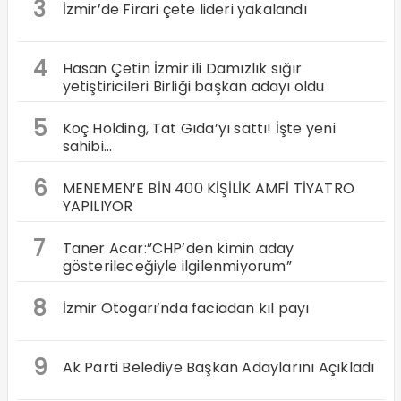
3
İzmir’de Firari çete lideri yakalandı
4
Hasan Çetin İzmir ili Damızlık sığır
yetiştiricileri Birliği başkan adayı oldu
5
Koç Holding, Tat Gıda’yı sattı! İşte yeni
sahibi…
6
MENEMEN’E BİN 400 KİŞİLİK AMFİ TİYATRO
YAPILIYOR
7
Taner Acar:”CHP’den kimin aday
gösterileceğiyle ilgilenmiyorum”
8
İzmir Otogarı’nda faciadan kıl payı
9
Ak Parti Belediye Başkan Adaylarını Açıkladı