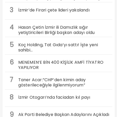
3
İzmir’de Firari çete lideri yakalandı
4
Hasan Çetin İzmir ili Damızlık sığır
yetiştiricileri Birliği başkan adayı oldu
5
Koç Holding, Tat Gıda’yı sattı! İşte yeni
sahibi…
6
MENEMEN’E BİN 400 KİŞİLİK AMFİ TİYATRO
YAPILIYOR
7
Taner Acar:”CHP’den kimin aday
gösterileceğiyle ilgilenmiyorum”
8
İzmir Otogarı’nda faciadan kıl payı
9
Ak Parti Belediye Başkan Adaylarını Açıkladı