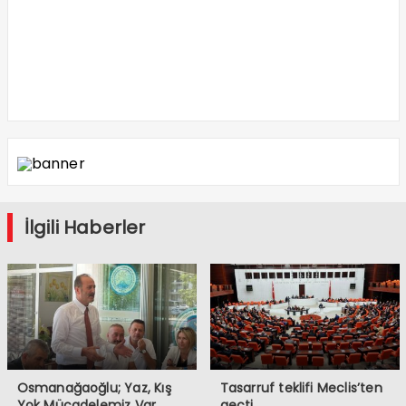
İlgili Haberler
Osmanağaoğlu; Yaz, Kış
Tasarruf teklifi Meclis’ten
Yok Mücadelemiz Var
geçti