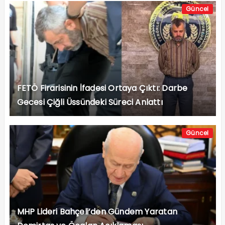
Güncel
FETÖ Firarisinin İfadesi Ortaya Çıktı: Darbe
Gecesi Çiğli Üssündeki Süreci Anlattı
Güncel
MHP Lideri Bahçeli’den Gündem Yaratan