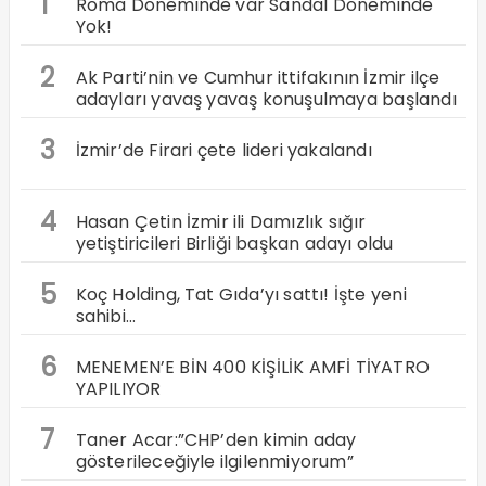
1
Roma Döneminde var Sandal Döneminde
Yok!
2
Ak Parti’nin ve Cumhur ittifakının İzmir ilçe
adayları yavaş yavaş konuşulmaya başlandı
3
İzmir’de Firari çete lideri yakalandı
4
Hasan Çetin İzmir ili Damızlık sığır
yetiştiricileri Birliği başkan adayı oldu
5
Koç Holding, Tat Gıda’yı sattı! İşte yeni
sahibi…
6
MENEMEN’E BİN 400 KİŞİLİK AMFİ TİYATRO
YAPILIYOR
7
Taner Acar:”CHP’den kimin aday
gösterileceğiyle ilgilenmiyorum”