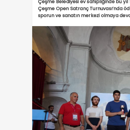
Çeşme Belediyesi ev sahipliğinde bu yıl
Çeşme Open Satranç Turnuvası’nda ödül
sporun ve sanatın merkezi olmaya dev