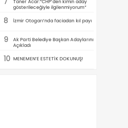
7
Taner Acar:”CHP’den kimin aday
gösterileceğiyle ilgilenmiyorum”
8
İzmir Otogarı’nda faciadan kıl payı
9
Ak Parti Belediye Başkan Adaylarını
Açıkladı
10
MENEMEN’E ESTETİK DOKUNUŞ!