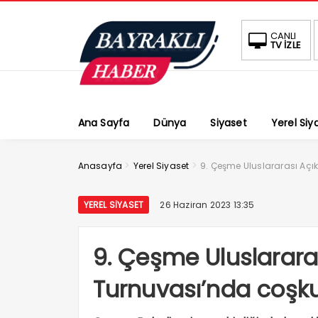
CANLI
TV İZLE
Ana Sayfa
Dünya
Siyaset
Yerel Siy
>
>
Anasayfa
Yerel Siyaset
9. Çeşme Uluslararası Açı
YEREL SIYASET
26 Haziran 2023 13:35
9. Çeşme Uluslarara
Turnuvası’nda coşku