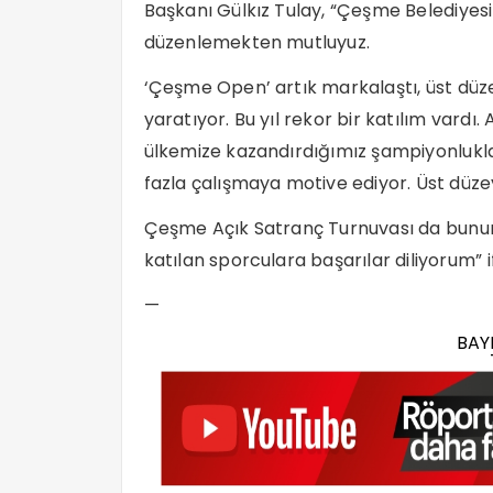
Başkanı Gülkız Tulay, “Çeşme Belediyesi 
düzenlemekten mutluyuz.
‘Çeşme Open’ artık markalaştı, üst düz
yaratıyor. Bu yıl rekor bir katılım vard
ülkemize kazandırdığımız şampiyonluklar
fazla çalışmaya motive ediyor. Üst düze
Çeşme Açık Satranç Turnuvası da bunun 
katılan sporculara başarılar diliyorum” if
—
BAY