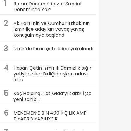
1
Roma Döneminde var Sandal
Döneminde Yok!
2
Ak Parti’nin ve Cumhur ittifakının
İzmir ilçe adayları yavaş yavaş
konuşulmaya başlandı
3
İzmir’de Firari çete lideri yakalandı
4
Hasan Çetin İzmir ili Damızlık sığır
yetiştiricileri Birliği başkan adayı
oldu
5
Koç Holding, Tat Gıda’yı sattı! İşte
yeni sahibi…
6
MENEMEN’E BİN 400 KİŞİLİK AMFİ
TİYATRO YAPILIYOR