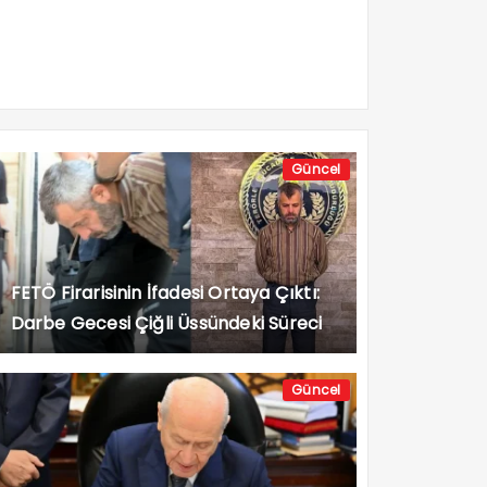
Güncel
FETÖ Firarisinin İfadesi Ortaya Çıktı:
Darbe Gecesi Çiğli Üssündeki Süreci
Anlattı
Güncel