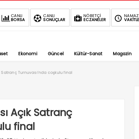
BIST
DOLAR
CANLI
CANLI
NÖBETÇİ
NAMAZ
BORSA
SONUÇLAR
ECZANELER
VAKİTLE
1.687,81
47,6960
-0.17%
%
aset
Ekonomi
Güncel
Kültür-Sanat
Magazin
k Satranç Turnuvası’nda coşkulu final
sı Açık Satranç
lu final