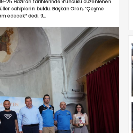
 19-25 Haziran tarihlerinde 9’uncusu düzenlenen
ler sahiplerini buldu. Başkan Oran, “Çeşme
am edecek” dedi. 9…