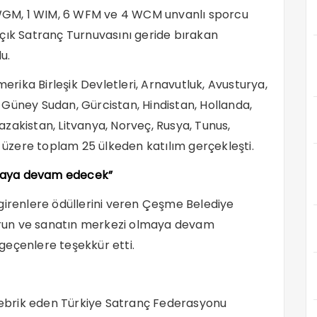
1 WGM, 1 WIM, 6 WFM ve 4 WCM unvanlı sporcu
çık Satranç Turnuvasını geride bırakan
u.
merika Birleşik Devletleri, Arnavutluk, Avusturya,
Güney Sudan, Gürcistan, Hindistan, Hollanda,
 Kazakistan, Litvanya, Norveç, Rusya, Tunus,
zere toplam 25 ülkeden katılım gerçekleşti.
maya devam edecek”
girenlere ödüllerini veren Çeşme Belediye
run ve sanatın merkezi olmaya devam
geçenlere teşekkür etti.
ebrik eden Türkiye Satranç Federasyonu