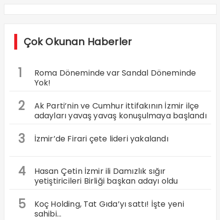
Çok Okunan Haberler
1
Roma Döneminde var Sandal Döneminde
Yok!
2
Ak Parti’nin ve Cumhur ittifakının İzmir ilçe
adayları yavaş yavaş konuşulmaya başlandı
3
İzmir’de Firari çete lideri yakalandı
4
Hasan Çetin İzmir ili Damızlık sığır
yetiştiricileri Birliği başkan adayı oldu
5
Koç Holding, Tat Gıda’yı sattı! İşte yeni
sahibi…