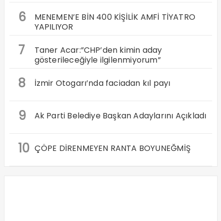
6
MENEMEN’E BİN 400 KİŞİLİK AMFİ TİYATRO
YAPILIYOR
7
Taner Acar:”CHP’den kimin aday
gösterileceğiyle ilgilenmiyorum”
8
İzmir Otogarı’nda faciadan kıl payı
9
Ak Parti Belediye Başkan Adaylarını Açıkladı
10
ÇÖPE DİRENMEYEN RANTA BOYUNEĞMİŞ