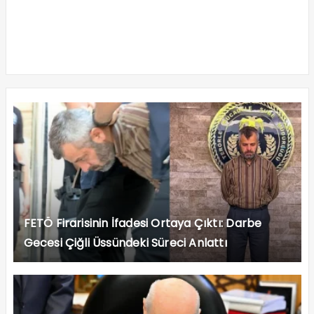
FETÖ Firarisinin İfadesi Ortaya Çıktı: Darbe
Gecesi Çiğli Üssündeki Süreci Anlattı